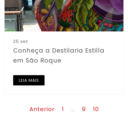
25 set
Conheça a Destilaria Estilla
em São Roque
LEIA MAIS
Paginação
Página
Página
Página
Anterior
1
…
9
10
de
posts