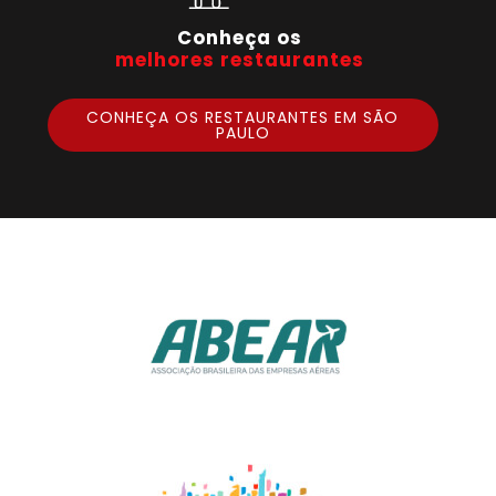
Conheça os
melhores restaurantes
CONHEÇA OS RESTAURANTES EM SÃO
PAULO