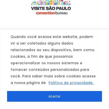
Quando você acessa este website, podem
Blog
vir a ser coletados alguns dados
relacionados ao seu dispositivo, bem como
Descubra passeios,
cookies, a fim de que possamos
a programação cultural,
operacionalizar os nossos sistemas e
roteiros da cidade
fornecer conteúdos personalizados para
e muito mais!
você. Para saber mais sobre cookies acesse
a nossa página de
Politica de privacidade.
Aceitar