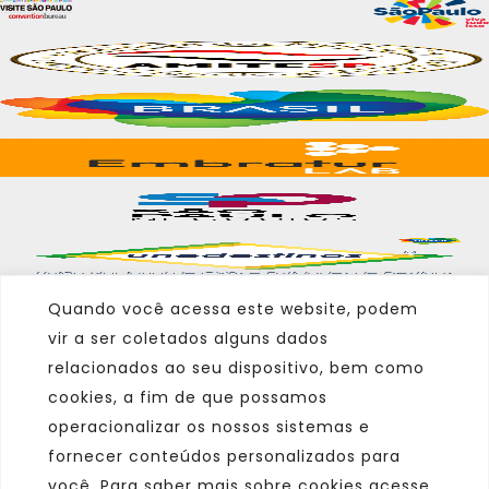
Quando você acessa este website, podem
vir a ser coletados alguns dados
Marca
relacionados ao seu dispositivo, bem como
cookies, a fim de que possamos
Parceiro
operacionalizar os nossos sistemas e
Afiliado
fornecer conteúdos personalizados para
você. Para saber mais sobre cookies acesse