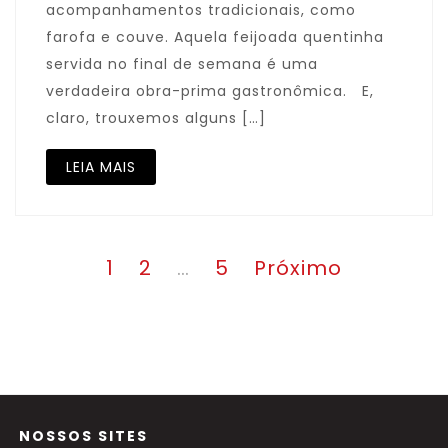
acompanhamentos tradicionais, como
farofa e couve. Aquela feijoada quentinha
servida no final de semana é uma
verdadeira obra-prima gastronômica. E,
claro, trouxemos alguns […]
LEIA MAIS
Paginação
Página
Página
Página
1
2
…
5
Próximo
de
posts
NOSSOS SITES