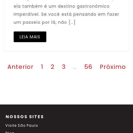
ela também é um destino gastronômico
imperdível. Se você está pensando em fazer
um passeio por lá, não […]
LEIA MAIS
Paginação
Página
Página
Página
Página
Anterior
1
2
3
…
56
Próximo
de
posts
NOSSOS SITES
Visite São Paulo