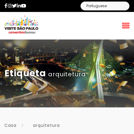
Facebook
Instagram
Twitter
LinkedIn
YouTube
Etiqueta
arquitetura
Casa
arquitetura