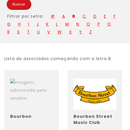
Buscar
Filtrar por Letra:
#
A
B
C
D
E
F
G
H
I
J
K
L
M
N
O
P
Q
R
S
T
U
V
W
X
Y
Z
Lista de associados começando com a letra B:
Bourbon
Bourbon Street
Music Club