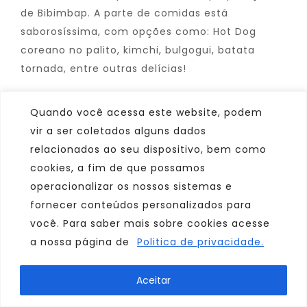
de Bibimbap. A parte de comidas está
saborosíssima, com opções como: Hot Dog
coreano no palito, kimchi, bulgogui, batata
tornada, entre outras delícias!
Quando você acessa este website, podem
A entrada é gratuita. Não deixe de presenciar
vir a ser coletados alguns dados
essa celebração entre a cultura coreana e
relacionados ao seu dispositivo, bem como
brasileira.
cookies, a fim de que possamos
operacionalizar os nossos sistemas e
fornecer conteúdos personalizados para
Data:
19 e 20 de agosto das 11h às 21h
você. Para saber mais sobre cookies acesse
a nossa página de
Politica de privacidade.
Site:
www.nippobrasilia.com.br/events
Instagram:
@festivalculturacoreana
Aceitar