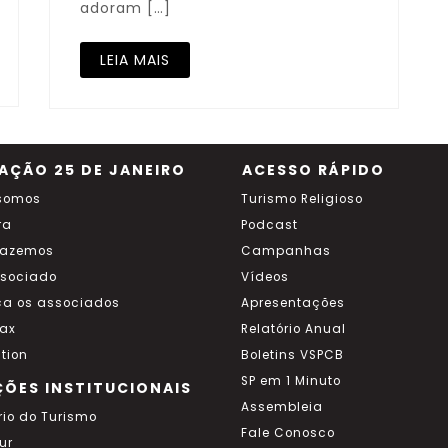
adoram […]
LEIA MAIS
AÇÃO 25 DE JANEIRO
ACESSO RÁPIDO
somos
Turismo Religioso
ra
Podcast
fazemos
Campanhas
ssociado
Vídeos
a os associados
Apresentações
ax
Relatório Anual
tion
Boletins VSPCB
SP em 1 Minuto
ÇÕES INSTITUCIONAIS
Assembleia
rio do Turismo
Fale Conosco
ur