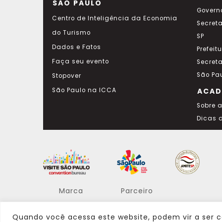
SÃO PAULO
Govern
Centro de Inteligência da Economia
Secret
do Turismo
SP
Dados e Fatos
Prefeit
Faça seu evento
Secret
São Pa
Stopover
São Paulo na ICCA
ACAD
Sobre 
Dicas 
Marca
Parceiro
Quando você acessa este website, podem vir a ser c