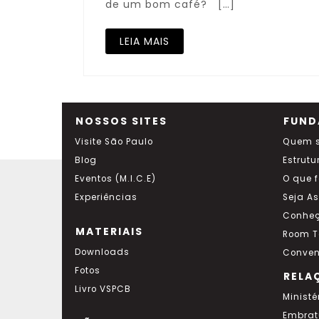
de um bom café? […]
LEIA MAIS
NOSSOS SITES
FUND
Visite São Paulo
Quem 
Blog
Estrutu
Eventos (M.I.C.E)
O que 
Experiências
Seja A
Conheç
MATERIAIS
Room T
Downloads
Conven
Fotos
RELA
Livro VSPCB
Ministé
Embrat