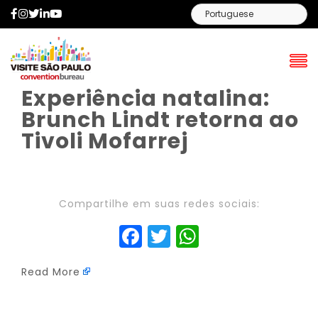
Facebook
Instagram
Twitter
LinkedIn
YouTube
Experiência natalina:
Brunch Lindt retorna ao
Tivoli Mofarrej
Compartilhe em suas redes sociais:
Facebook
Twitter
WhatsAp
Read More