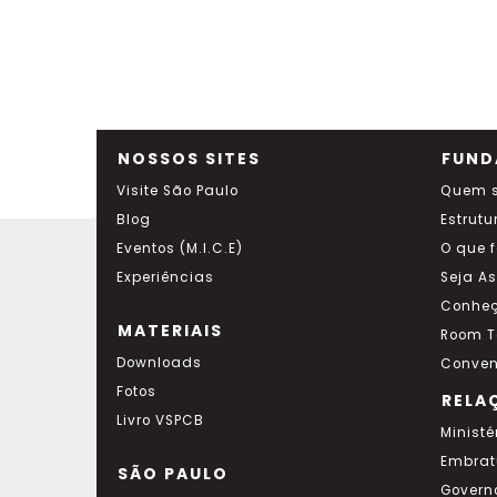
NOSSOS SITES
FUND
Visite São Paulo
Quem 
Blog
Estrutu
Eventos (M.I.C.E)
O que 
Experiências
Seja A
Conheç
MATERIAIS
Room T
Downloads
Conven
Fotos
RELA
Livro VSPCB
Ministé
Embrat
SÃO PAULO
Govern