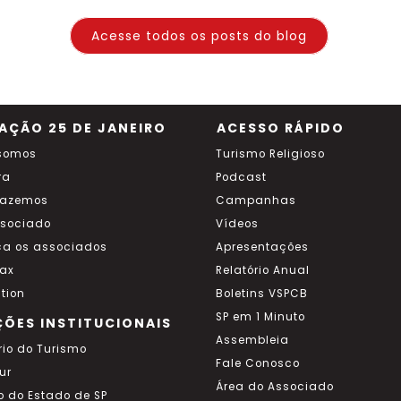
Acesse todos os posts do blog
AÇÃO 25 DE JANEIRO
ACESSO RÁPIDO
somos
Turismo Religioso
ra
Podcast
fazemos
Campanhas
ssociado
Vídeos
a os associados
Apresentações
ax
Relatório Anual
tion
Boletins VSPCB
SP em 1 Minuto
ÇÕES INSTITUCIONAIS
Assembleia
rio do Turismo
Fale Conosco
ur
Área do Associado
o do Estado de SP