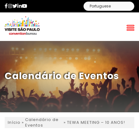
Facebook
Instagram
Twitter
LinkedIn
YouTube
Calendário de Eventos
Calendário de
»
»
TEWA MEETING – 10 ANOS!
Início
Eventos