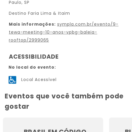
Paulo, SP
Destino Faria Lima & Itaim
Mais informações:
sympla.com.br/evento/9-
tewa-meeting-10-anos-vpbg-baleia-
rooftop/2999065
ACESSIBILIDADE
No local do evento:
Local Acessível
Eventos que você também pode
gostar
BRASIL EM CÓDIGO
B