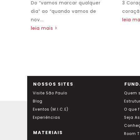
Do “vamos marcar qualquer
3 Cora
dia” ao “quando vamos de
coração
nov...
leia ma
leia mais >
NOSSOS SITES
FUND
Visite São Paulo
Quem 
Blog
Estrutu
Eventos (M.I.C.E)
O que 
Experiências
Seja A
Conheç
MATERIAIS
Room T