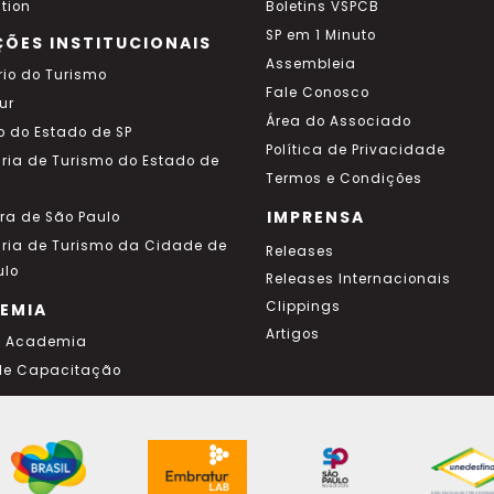
tion
Boletins VSPCB
SP em 1 Minuto
ÇÕES INSTITUCIONAIS
Assembleia
rio do Turismo
Fale Conosco
ur
Área do Associado
o do Estado de SP
Política de Privacidade
aria de Turismo do Estado de
Termos e Condições
IMPRENSA
ura de São Paulo
aria de Turismo da Cidade de
Releases
ulo
Releases Internacionais
Clippings
EMIA
Artigos
a Academia
de Capacitação