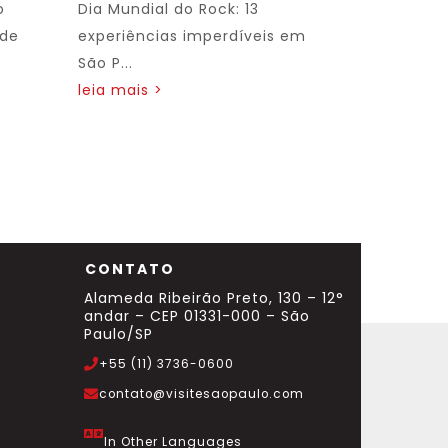
o
Dia Mundial do Rock: 13
 de
experiências imperdíveis em
São P...
leia mais >
CONTATO
Alameda Ribeirão Preto, 130 – 12°
andar – CEP 01331-000 – São
Paulo/SP
+55 (11) 3736-0600
contato@visitesaopaulo.com
In Other Languages