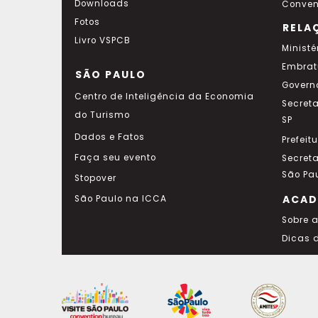
Downloads
Conven
Fotos
RELA
Livro VSPCB
Ministé
Embrat
SÃO PAULO
Govern
Centro de Inteligência da Economia
Secret
do Turismo
SP
Dados e Fatos
Prefeit
Faça seu evento
Secret
São Pa
Stopover
ACAD
São Paulo na ICCA
Sobre 
Dicas 