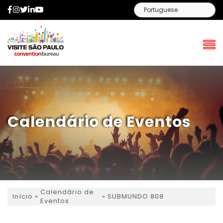
Facebook
Instagram
Twitter
LinkedIn
YouTube
Calendário de Eventos
Calendário de
»
»
SUBMUNDO 808
Início
Eventos