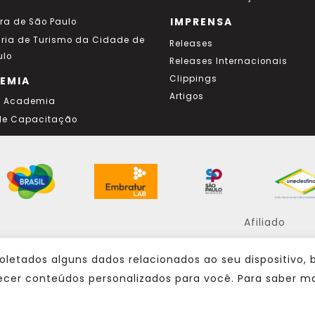
IMPRENSA
ura de São Paulo
aria de Turismo da Cidade de
Releases
ulo
Releases Internacionais
Clippings
EMIA
Artigos
a Academia
de Capacitação
Afiliado
oletados alguns dados relacionados ao seu dispositivo,
Consulte sempre um agente de viagem
ecer conteúdos personalizados para você. Para saber ma
@ 2024 – Todos os direitos reservados