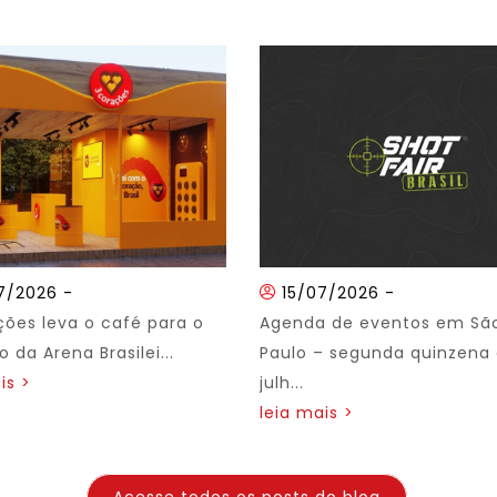
7/2026
-
15/07/2026
-
ções leva o café para o
Agenda de eventos em Sã
 da Arena Brasilei...
Paulo – segunda quinzena
is >
julh...
leia mais >