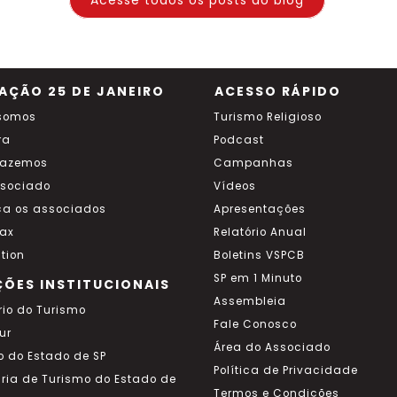
Acesse todos os posts do blog
AÇÃO 25 DE JANEIRO
ACESSO RÁPIDO
somos
Turismo Religioso
ra
Podcast
fazemos
Campanhas
ssociado
Vídeos
a os associados
Apresentações
ax
Relatório Anual
tion
Boletins VSPCB
SP em 1 Minuto
ÇÕES INSTITUCIONAIS
Assembleia
rio do Turismo
Fale Conosco
ur
Área do Associado
o do Estado de SP
Política de Privacidade
aria de Turismo do Estado de
Termos e Condições