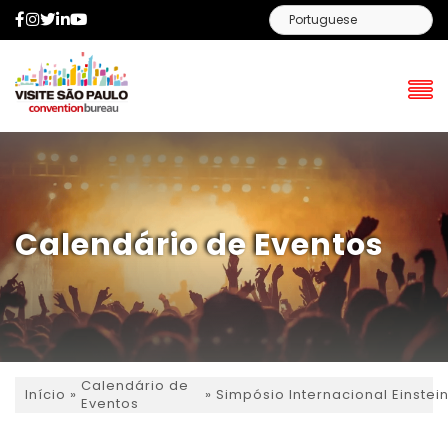
Facebook
Instagram
Twitter
LinkedIn
YouTube
Calendário de Eventos
Calendário de
»
»
Simpósio Internacional Einstei
Início
Eventos