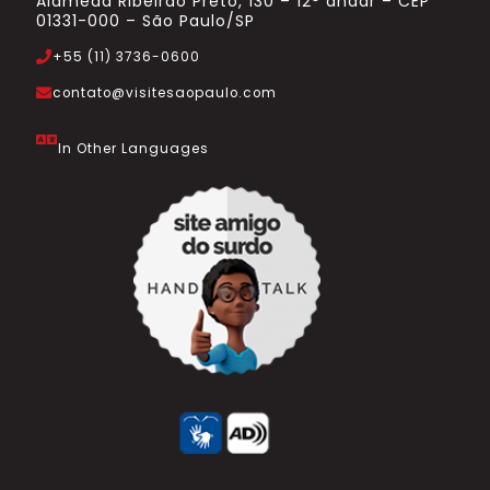
Alameda Ribeirão Preto, 130 – 12° andar – CEP
01331-000 – São Paulo/SP
+55 (11) 3736-0600
contato@visitesaopaulo.com
In Other Languages