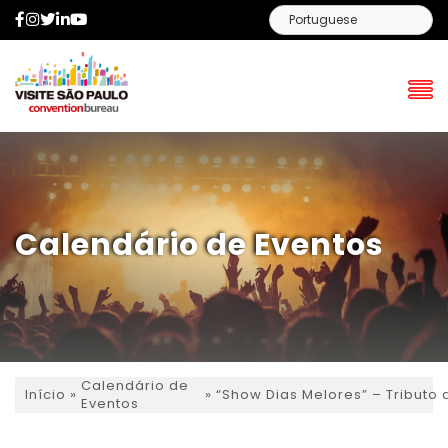
Facebook
Instagram
Twitter
LinkedIn
YouTube
Calendário de Eventos
Calendário de
»
»
“Show Dias Melores” – Tributo
Início
Eventos