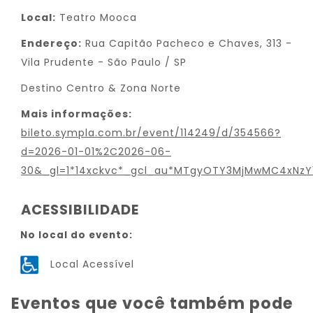
Local:
Teatro Mooca
Endereço:
Rua Capitão Pacheco e Chaves, 313 -
Vila Prudente - São Paulo / SP
Destino Centro & Zona Norte
Mais informações:
bileto.sympla.com.br/event/114249/d/354566?
d=2026-01-01%2C2026-06-
30&_gl=1*14xckvc*_gcl_au*MTgyOTY3MjMwMC4xNzY
ACESSIBILIDADE
No local do evento:
Local Acessível
Eventos que você também pode