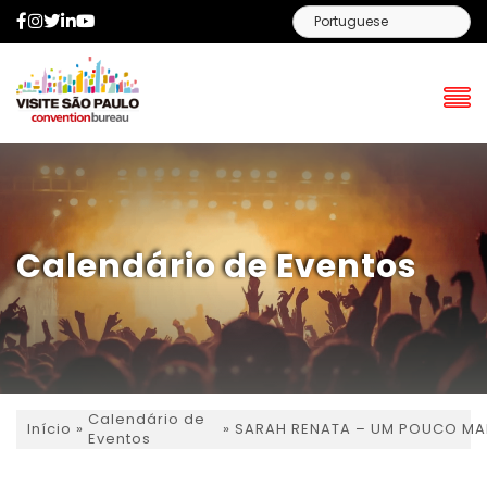
Facebook
Instagram
Twitter
LinkedIn
YouTube
Calendário de Eventos
Calendário de
»
»
SARAH RENATA – UM POUCO MA
Início
Eventos