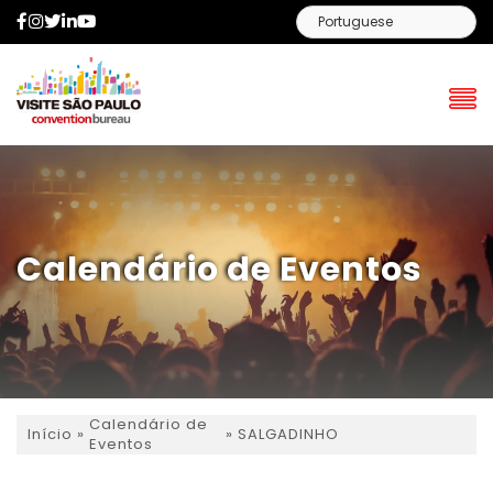
Facebook
Instagram
Twitter
LinkedIn
YouTube
Calendário de Eventos
Calendário de
»
»
SALGADINHO
Início
Eventos