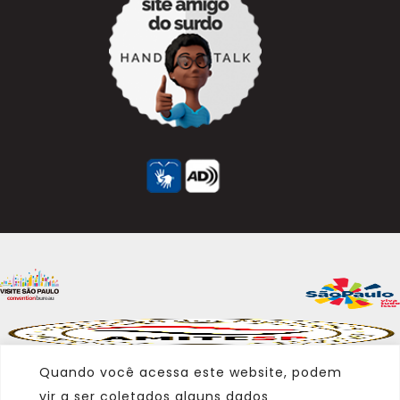
Quando você acessa este website, podem
vir a ser coletados alguns dados