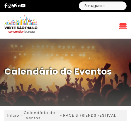
Facebook
Instagram
Twitter
LinkedIn
YouTube
Calendário de Eventos
Calendário de
»
»
RACE & FRIENDS FESTIVAL
Início
Eventos