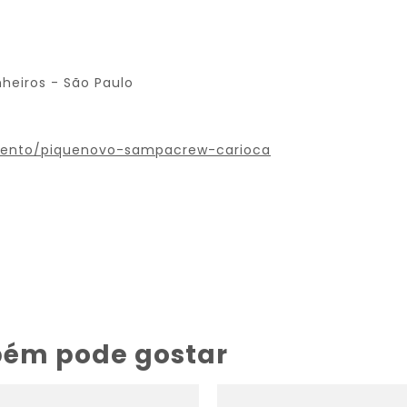
heiros - São Paulo
vento/piquenovo-sampacrew-carioca
bém pode gostar