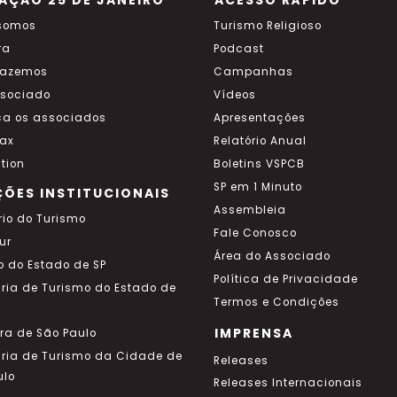
AÇÃO 25 DE JANEIRO
ACESSO RÁPIDO
somos
Turismo Religioso
ra
Podcast
fazemos
Campanhas
ssociado
Vídeos
a os associados
Apresentações
ax
Relatório Anual
tion
Boletins VSPCB
SP em 1 Minuto
ÇÕES INSTITUCIONAIS
Assembleia
rio do Turismo
Fale Conosco
ur
Área do Associado
o do Estado de SP
Política de Privacidade
aria de Turismo do Estado de
Termos e Condições
IMPRENSA
ura de São Paulo
aria de Turismo da Cidade de
Releases
ulo
Releases Internacionais