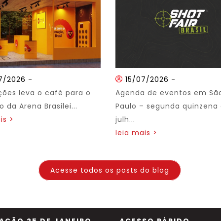
7/2026
-
15/07/2026
-
ções leva o café para o
Agenda de eventos em Sã
 da Arena Brasilei...
Paulo – segunda quinzena
is >
julh...
leia mais >
Acesse todos os posts do blog