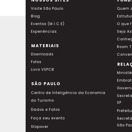
NOSSOS SITES
FUND
Visite São Paulo
Quem 
Blog
Estrutu
Eventos (M.I.C.E)
O que 
Experiências
Seja A
Conheç
MATERIAIS
Room T
Downloads
Conven
Fotos
RELA
Livro VSPCB
Ministé
Embrat
SÃO PAULO
Govern
Centro de Inteligência da Economia
Secret
do Turismo
SP
Dados e Fatos
Prefeit
Faça seu evento
Secret
São Pa
Stopover