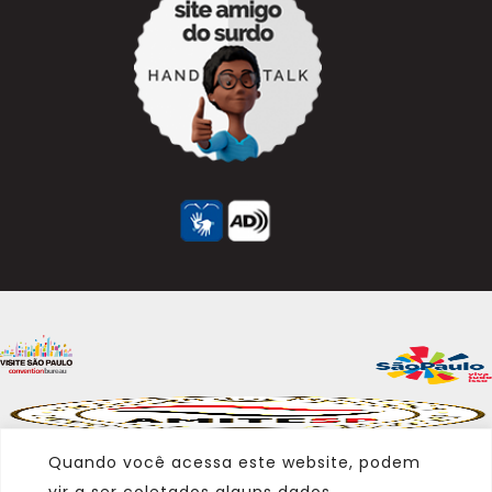
Quando você acessa este website, podem
vir a ser coletados alguns dados