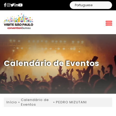
Facebook
Instagram
Twitter
LinkedIn
YouTube
Calendário de Eventos
Calendário de
»
»
PEDRO MIZUTANI
Início
Eventos