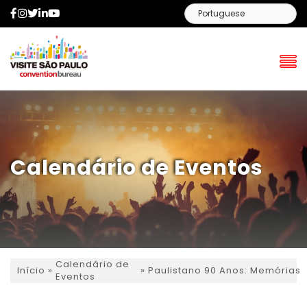
Facebook
Instagram
Twitter
LinkedIn
YouTube
Calendário de Eventos
Calendário de
»
»
Paulistano 90 Anos: Memórias
Início
Eventos