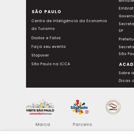
Ministé
Embrat
SÃO PAULO
Govern
Centro de Inteligência da Economia
Secret
do Turismo
SP
Dados e Fatos
Prefeit
Faça seu evento
Secret
São Pa
Stopover
ACAD
São Paulo na ICCA
Sobre 
Dicas 
Marca
Parceiro