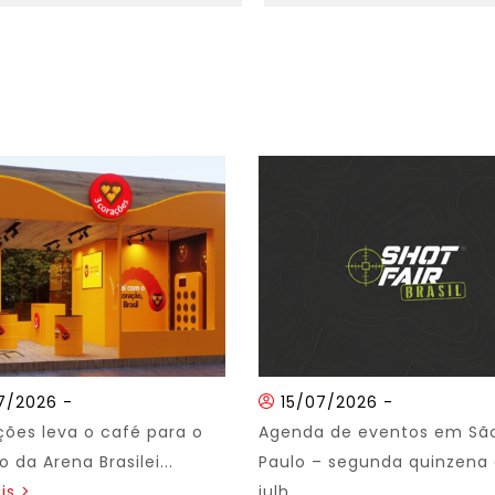
7/2026
-
15/07/2026
-
ções leva o café para o
Agenda de eventos em Sã
 da Arena Brasilei...
Paulo – segunda quinzena
is >
julh...