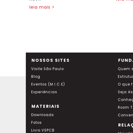
leia mais >
NOSSOS SITES
FUND
Visite São Paulo
Quem 
Blog
Estrutu
Eventos (M.I.C.E)
O que 
Experiências
Seja A
Conheç
MATERIAIS
Room T
Downloads
Conven
Fotos
RELA
Livro VSPCB