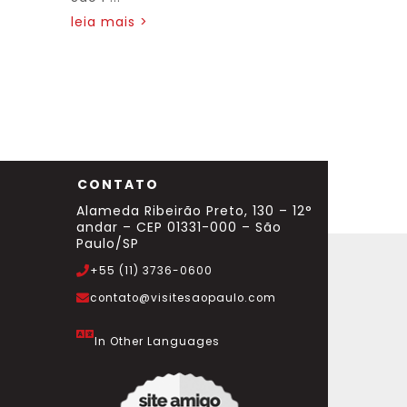
leia mais >
CONTATO
Alameda Ribeirão Preto, 130 – 12°
andar – CEP 01331-000 – São
Paulo/SP
+55 (11) 3736-0600
contato@visitesaopaulo.com
In Other Languages