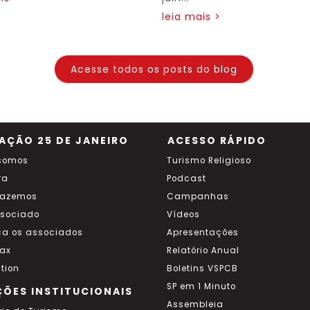
leia mais >
Acesse todos os posts do blog
AÇÃO 25 DE JANEIRO
ACESSO RÁPIDO
somos
Turismo Religioso
ra
Podcast
fazemos
Campanhas
ssociado
Vídeos
a os associados
Apresentações
ax
Relatório Anual
tion
Boletins VSPCB
SP em 1 Minuto
ÇÕES INSTITUCIONAIS
Assembleia