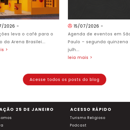
7/2026
-
15/07/2026
-
ções leva o café para o
Agenda de eventos em Sã
 da Arena Brasilei...
Paulo – segunda quinzena
is >
julh...
leia mais >
Acesse todos os posts do blog
AÇÃO 25 DE JANEIRO
ACESSO RÁPIDO
somos
Turismo Religioso
ra
Podcast