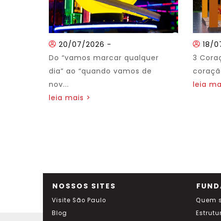
20/07/2026
-
18/0
Do “vamos marcar qualquer
3 Cora
dia” ao “quando vamos de
coração
nov...
leia ma
leia mais >
NOSSOS SITES
FUND
Visite São Paulo
Quem 
Blog
Estrutu