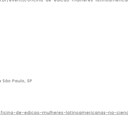
om.br/evento/oficina-de-edicao-mulheres-latinoameric
 São Paulo, SP
ficina-de-edicao-mulheres-latinoamericanas-na-cien