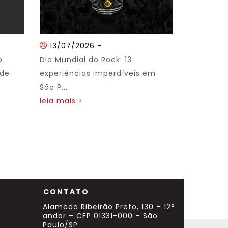
13/07/2026
-
o
Dia Mundial do Rock: 13
 de
experiências imperdíveis em
São P...
leia mais >
CONTATO
Alameda Ribeirão Preto, 130 – 12°
andar – CEP 01331-000 – São
Paulo/SP