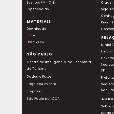
Eventos (M.I.C.E)
O que 
Experiências
Seja A
Conheç
MATERIAIS
Room T
Downloads
Conven
Fotos
RELA
Livro VSPCB
Ministé
Embrat
SÃO PAULO
Govern
Centro de Inteligência da Economia
Secret
do Turismo
SP
Dados e Fatos
Prefeit
Faça seu evento
Secret
São Pa
Stopover
ACAD
São Paulo na ICCA
Sobre 
Dicas 