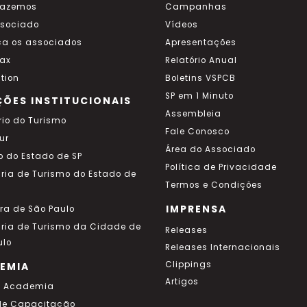
fazemos
Campanhas
ssociado
Vídeos
a os associados
Apresentações
ax
Relatório Anual
tion
Boletins VSPCB
SP em 1 Minuto
ÇÕES INSTITUCIONAIS
Assembleia
rio do Turismo
Fale Conosco
ur
Área do Associado
o do Estado de SP
Política de Privacidade
aria de Turismo do Estado de
Termos e Condições
IMPRENSA
ura de São Paulo
aria de Turismo da Cidade de
Releases
ulo
Releases Internacionais
Clippings
EMIA
Artigos
a Academia
de Capacitação