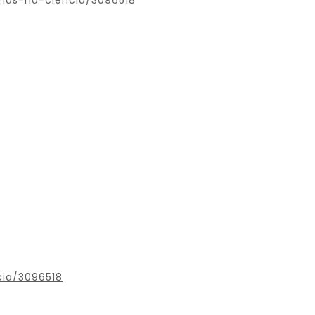
anas-na-ciencia/3096518
cia/3096518