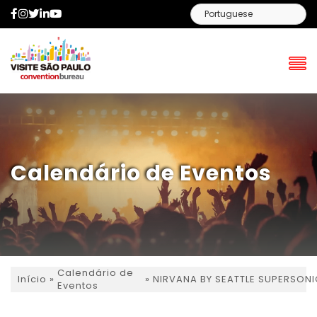
Facebook
Instagram
Twitter
LinkedIn
YouTube
Calendário de Eventos
Calendário de
»
»
NIRVANA BY SEATTLE SUPERSON
Início
Eventos