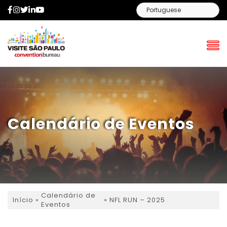
Facebook
Instagram
Twitter
LinkedIn
YouTube
Calendário de Eventos
Calendário de
»
»
NFL RUN – 2025
Início
Eventos