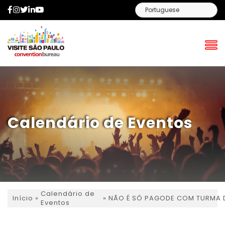
Facebook
Instagram
Twitter
LinkedIn
YouTube
Calendário de Eventos
Calendário de
»
»
NÃO É SÓ PAGODE COM TURMA
Início
Eventos