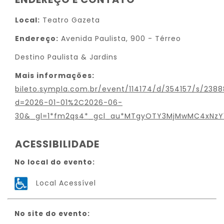
Local:
Teatro Gazeta
Endereço:
Avenida Paulista, 900 - Térreo
Destino Paulista & Jardins
Mais informações:
bileto.sympla.com.br/event/114174/d/354157/s/238
d=2026-01-01%2C2026-06-
30&_gl=1*fm2qs4*_gcl_au*MTgyOTY3MjMwMC4xNzY
ACESSIBILIDADE
No local do evento:
Local Acessível
No site do evento: