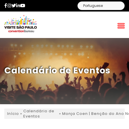
Facebook
Instagram
Twitter
LinkedIn
YouTube
Calendário de Eventos
Calendário de
»
»
Monja Coen | Benção do Ano 
Início
Eventos