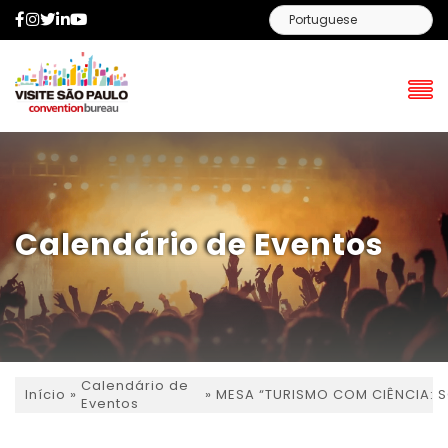
Facebook
Instagram
Twitter
LinkedIn
YouTube
Calendário de Eventos
Calendário de
»
»
MESA “TURISMO COM CIÊNCIA: 
Início
Eventos