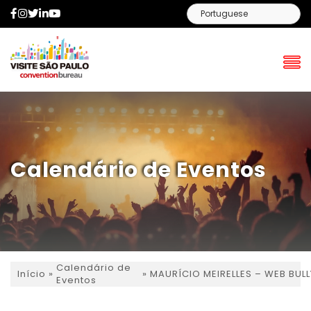
Facebook
Instagram
Twitter
LinkedIn
YouTube
Calendário de Eventos
Calendário de
»
»
MAURÍCIO MEIRELLES – WEB BULL
Início
Eventos