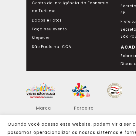
Centro de Inteligência da Economia
Secret
do Turismo
SP
Dados e Fatos
Prefeit
Faça seu evento
Secret
São Pa
Stopover
ACAD
São Paulo na ICCA
Sobre 
Dicas 
Marca
Parceiro
Quando você acessa este website, podem vir a ser c
possamos operacionalizar os nossos sistemas e forn