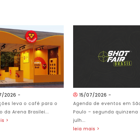
7/2026
-
15/07/2026
-
ções leva o café para o
Agenda de eventos em Sã
 da Arena Brasilei...
Paulo – segunda quinzena
is >
julh...
leia mais >