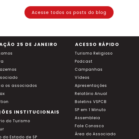
Acesse todos os posts do blog
AÇÃO 25 DE JANEIRO
ACESSO RÁPIDO
somos
Turismo Religioso
ra
Podcast
fazemos
Campanhas
ssociado
Vídeos
a os associados
Apresentações
ax
Relatório Anual
tion
Boletins VSPCB
SP em 1 Minuto
ÇÕES INSTITUCIONAIS
Assembleia
rio do Turismo
Fale Conosco
ur
Área do Associado
o do Estado de SP