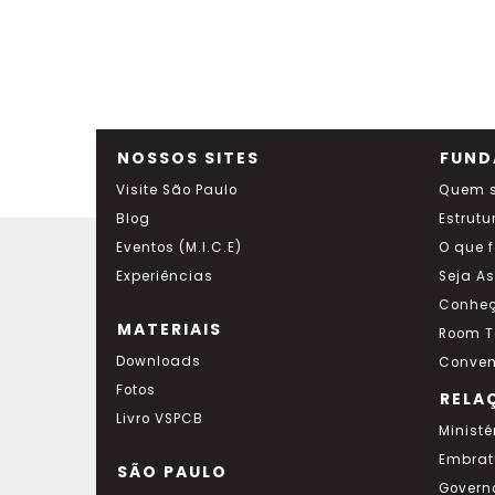
NOSSOS SITES
FUND
Visite São Paulo
Quem 
Blog
Estrutu
Eventos (M.I.C.E)
O que 
Experiências
Seja A
Conheç
MATERIAIS
Room T
Downloads
Conven
Fotos
RELA
Livro VSPCB
Ministé
Embrat
SÃO PAULO
Govern