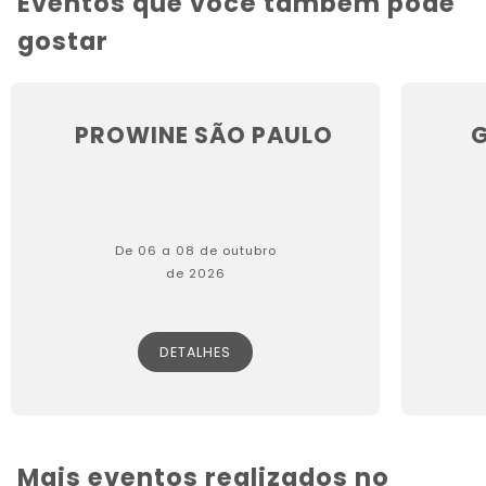
Eventos que você também pode
gostar
PROWINE SÃO PAULO
G
De 06 a 08 de outubro
de 2026
DETALHES
Mais eventos realizados no