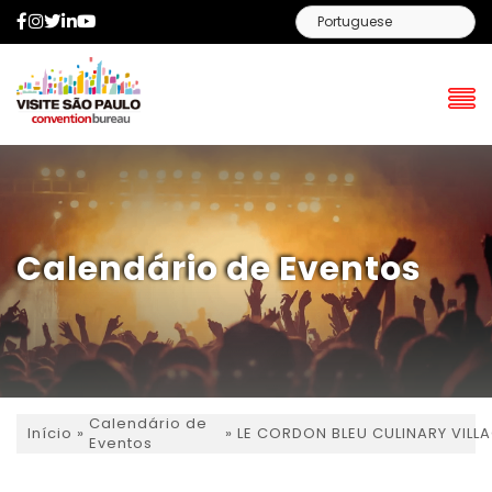
Facebook
Instagram
Twitter
LinkedIn
YouTube
Calendário de Eventos
Calendário de
»
»
LE CORDON BLEU CULINARY VILLA
Início
Eventos