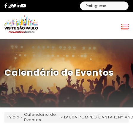
Facebook
Instagram
Twitter
LinkedIn
YouTube
Calendário de Eventos
Calendário de
»
»
LAURA POMPEO CANTA LENY AN
Início
Eventos