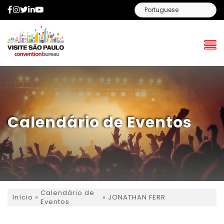
Facebook
Instagram
Twitter
LinkedIn
YouTube
Calendário de Eventos
Calendário de
»
»
JONATHAN FERR
Início
Eventos