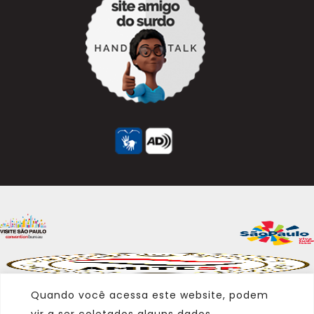
Quando você acessa este website, podem
vir a ser coletados alguns dados