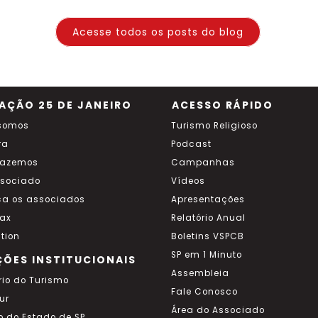
Acesse todos os posts do blog
AÇÃO 25 DE JANEIRO
ACESSO RÁPIDO
somos
Turismo Religioso
ra
Podcast
fazemos
Campanhas
ssociado
Vídeos
a os associados
Apresentações
ax
Relatório Anual
tion
Boletins VSPCB
SP em 1 Minuto
ÇÕES INSTITUCIONAIS
Assembleia
rio do Turismo
Fale Conosco
ur
Área do Associado
o do Estado de SP