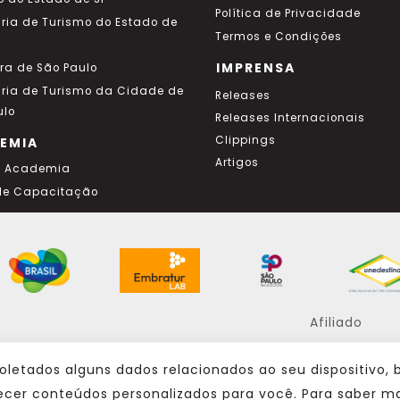
Política de Privacidade
aria de Turismo do Estado de
Termos e Condições
IMPRENSA
ura de São Paulo
aria de Turismo da Cidade de
Releases
ulo
Releases Internacionais
Clippings
EMIA
Artigos
a Academia
de Capacitação
Afiliado
oletados alguns dados relacionados ao seu dispositivo,
Consulte sempre um agente de viagem
ecer conteúdos personalizados para você. Para saber ma