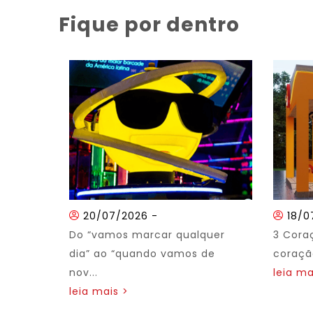
Fique por dentro
20/07/2026
-
18/0
Do “vamos marcar qualquer
3 Cora
dia” ao “quando vamos de
coração
nov...
leia ma
leia mais >