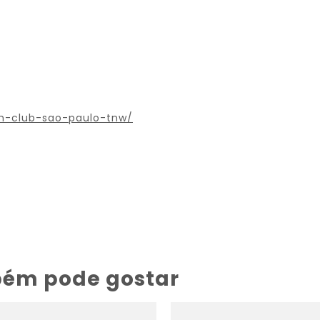
h-club-sao-paulo-tnw/
bém pode gostar