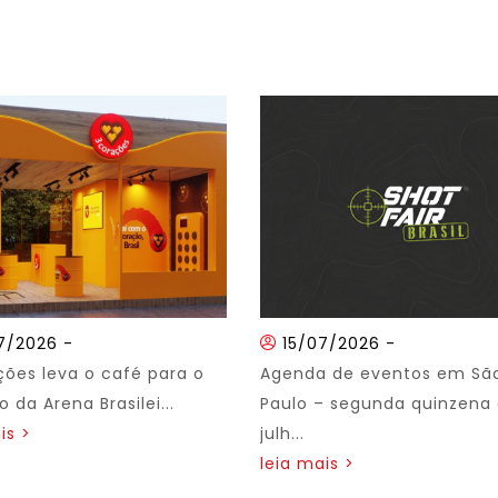
7/2026
-
15/07/2026
-
ções leva o café para o
Agenda de eventos em Sã
 da Arena Brasilei...
Paulo – segunda quinzena
is >
julh...
leia mais >