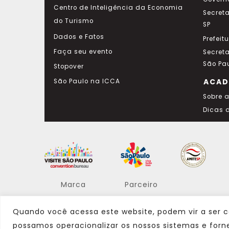
Centro de Inteligência da Economia
Secret
do Turismo
SP
Dados e Fatos
Prefeit
Faça seu evento
Secret
São Pa
Stopover
ACAD
São Paulo na ICCA
Sobre 
Dicas 
Marca
Parceiro
Quando você acessa este website, podem vir a ser c
possamos operacionalizar os nossos sistemas e forn