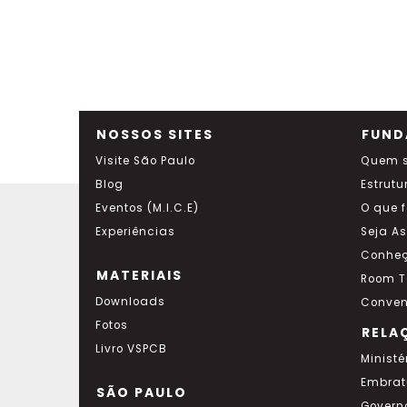
NOSSOS SITES
FUND
Visite São Paulo
Quem 
Blog
Estrutu
Eventos (M.I.C.E)
O que 
Experiências
Seja A
Conheç
MATERIAIS
Room T
Downloads
Conven
Fotos
RELA
Livro VSPCB
Ministé
Embrat
SÃO PAULO
Govern