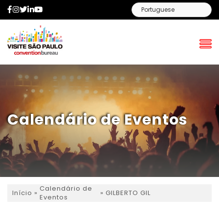
Facebook
Instagram
Twitter
LinkedIn
YouTube
Calendário de Eventos
Calendário de
»
»
GILBERTO GIL
Início
Eventos