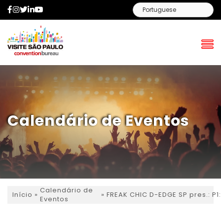
Facebook
Instagram
Twitter
LinkedIn
YouTube
Calendário de Eventos
Calendário de
»
»
FREAK CHIC D-EDGE SP pres.: P
Início
Eventos