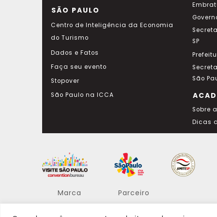
Embrat
SÃO PAULO
Govern
Centro de Inteligência da Economia
Secret
do Turismo
SP
Dados e Fatos
Prefeit
Faça seu evento
Secret
São Pa
Stopover
ACAD
São Paulo na ICCA
Sobre 
Dicas 
Marca
Parceiro