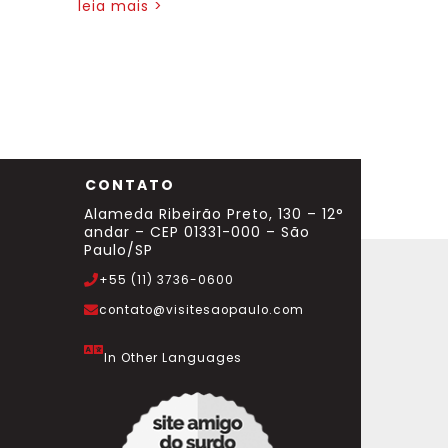
leia mais >
CONTATO
Alameda Ribeirão Preto, 130 – 12°
andar – CEP 01331-000 – São
Paulo/SP
+55 (11) 3736-0600
contato@visitesaopaulo.com
In Other Languages