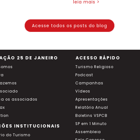
leia mais >
Acesse todos os posts do blog
AÇÃO 25 DE JANEIRO
ACESSO RÁPIDO
somos
Turismo Religioso
ra
Podcast
fazemos
Campanhas
ssociado
Vídeos
a os associados
Apresentações
ax
Relatório Anual
tion
Boletins VSPCB
SP em 1 Minuto
ÇÕES INSTITUCIONAIS
Assembleia
rio do Turismo