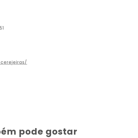
51
cerejeiras/
bém pode gostar