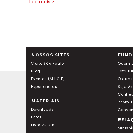
leia mais >
NOSSOS SITES
FUND
Visite São Paulo
Quem 
Blog
Estrutu
Eventos (M.I.C.E)
O que 
Experiências
Seja A
Conheç
MATERIAIS
Room T
Downloads
Conven
Fotos
RELA
Livro VSPCB
Ministé