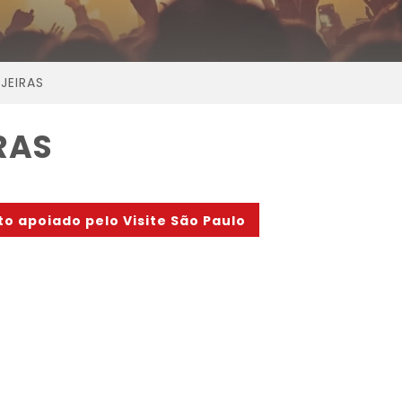
JEIRAS
RAS
to apoiado pelo Visite São Paulo