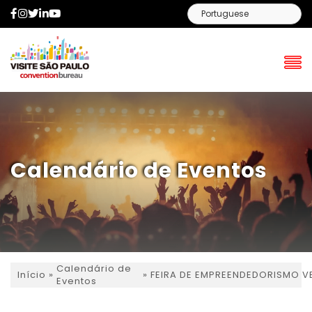
Facebook
Instagram
Twitter
LinkedIn
YouTube
Calendário de Eventos
Calendário de
»
»
FEIRA DE EMPREENDEDORISMO 
Início
Eventos