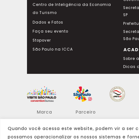
Centro de Inteligência da Economia
Secret
do Turismo
SP
Dados e Fatos
Prefeit
Faça seu evento
Secret
São Pa
Stopover
ACAD
São Paulo na ICCA
Sobre 
Dicas 
Marca
Parceiro
Quando você acessa este website, podem vir a ser c
possamos operacionalizar os nossos sistemas e forn