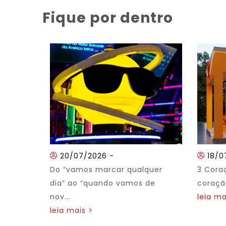
Fique por dentro
20/07/2026
-
18/0
Do “vamos marcar qualquer
3 Cora
dia” ao “quando vamos de
coração
nov...
leia ma
leia mais >