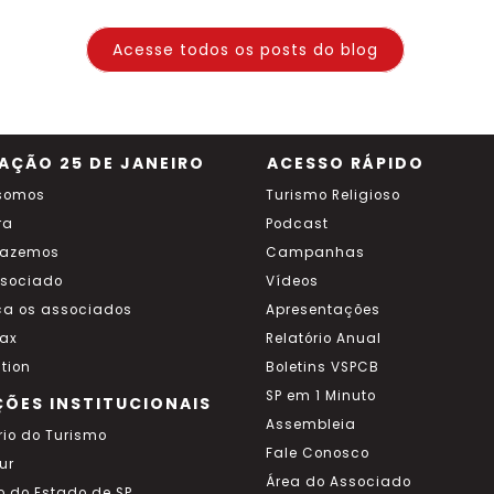
Acesse todos os posts do blog
AÇÃO 25 DE JANEIRO
ACESSO RÁPIDO
somos
Turismo Religioso
ra
Podcast
fazemos
Campanhas
ssociado
Vídeos
a os associados
Apresentações
ax
Relatório Anual
tion
Boletins VSPCB
SP em 1 Minuto
ÇÕES INSTITUCIONAIS
Assembleia
rio do Turismo
Fale Conosco
ur
Área do Associado
o do Estado de SP