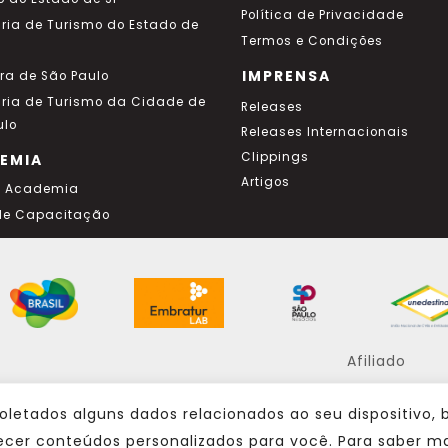
Política de Privacidade
aria de Turismo do Estado de
Termos e Condições
IMPRENSA
ura de São Paulo
aria de Turismo da Cidade de
Releases
ulo
Releases Internacionais
Clippings
EMIA
Artigos
a Academia
de Capacitação
Afiliado
oletados alguns dados relacionados ao seu dispositivo,
Consulte sempre um agente de viagem
ecer conteúdos personalizados para você. Para saber ma