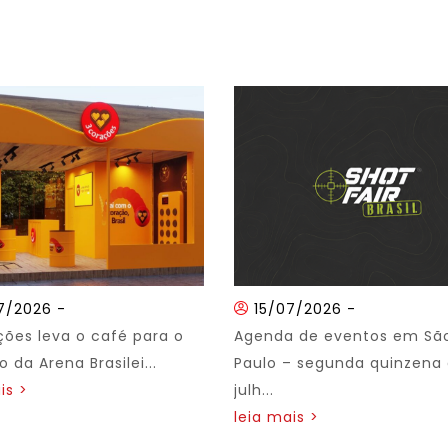
7/2026
-
15/07/2026
-
ções leva o café para o
Agenda de eventos em Sã
 da Arena Brasilei...
Paulo – segunda quinzena
is >
julh...
leia mais >