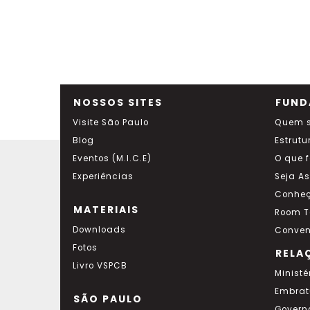
NOSSOS SITES
FUND
Visite São Paulo
Quem 
Blog
Estrutu
Eventos (M.I.C.E)
O que 
Experiências
Seja A
Conheç
MATERIAIS
Room T
Downloads
Conven
Fotos
RELA
Livro VSPCB
Ministé
Embrat
SÃO PAULO
Govern