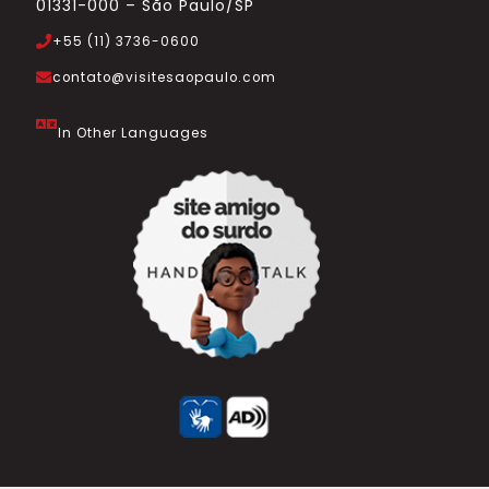
01331-000 – São Paulo/SP
+55 (11) 3736-0600
contato@visitesaopaulo.com
In Other Languages