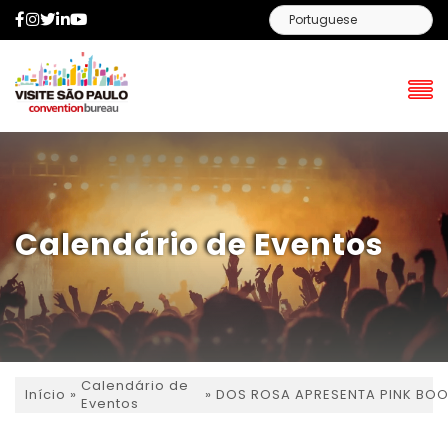
Facebook
Instagram
Twitter
LinkedIn
YouTube
Calendário de Eventos
Calendário de
»
»
DOS ROSA APRESENTA PINK BOO
Início
Eventos