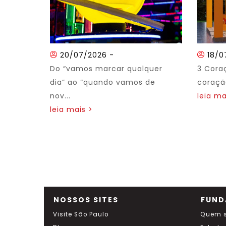
20/07/2026
-
18/0
Do “vamos marcar qualquer
3 Cora
dia” ao “quando vamos de
coração
nov...
leia ma
leia mais >
NOSSOS SITES
FUND
Visite São Paulo
Quem 