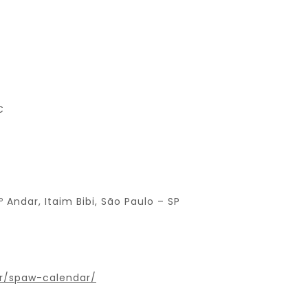
C
º Andar, Itaim Bibi, São Paulo – SP
br/spaw-calendar/