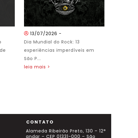
13/07/2026
-
o
Dia Mundial do Rock: 13
 de
experiências imperdíveis em
São P...
leia mais >
CONTATO
Alameda Ribeirão Preto, 130 – 12°
andar – CEP 01331-000 – São