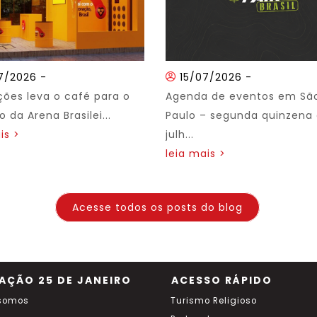
7/2026
-
15/07/2026
-
ções leva o café para o
Agenda de eventos em Sã
 da Arena Brasilei...
Paulo – segunda quinzena
is >
julh...
leia mais >
Acesse todos os posts do blog
AÇÃO 25 DE JANEIRO
ACESSO RÁPIDO
somos
Turismo Religioso