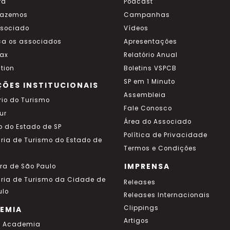
ra
Podcast
fazemos
Campanhas
ssociado
Vídeos
a os associados
Apresentações
ax
Relatório Anual
tion
Boletins VSPCB
SP em 1 Minuto
ÇÕES INSTITUCIONAIS
Assembleia
rio do Turismo
Fale Conosco
ur
Área do Associado
o do Estado de SP
Política de Privacidade
aria de Turismo do Estado de
Termos e Condições
IMPRENSA
ura de São Paulo
aria de Turismo da Cidade de
Releases
ulo
Releases Internacionais
Clippings
EMIA
Artigos
a Academia