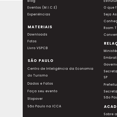
Blog
Estrutu
Eventos (M.I.C.E)
O que 
Experiências
Seja A
Conheç
MATERIAIS
Room T
Downloads
Conven
Fotos
RELA
Livro VSPCB
Ministé
Embrat
SÃO PAULO
Govern
Centro de Inteligência da Economia
Secret
do Turismo
SP
Dados e Fatos
Prefeit
Faça seu evento
Secret
São Pa
Stopover
ACAD
São Paulo na ICCA
Sobre 