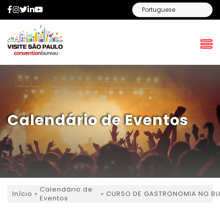
Facebook
Instagram
Twitter
LinkedIn
YouTube
Calendário de Eventos
Calendário de
»
»
CURSO DE GASTRONOMIA NO BU
Início
Eventos