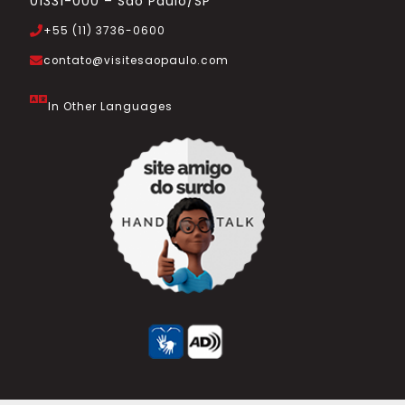
01331-000 – São Paulo/SP
+55 (11) 3736-0600
contato@visitesaopaulo.com
In Other Languages