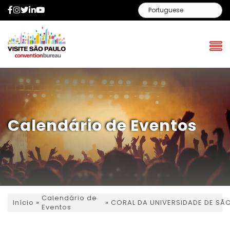
Facebook
Instagram
Twitter
LinkedIn
YouTube
Calendário de Eventos
Calendário de
»
»
CORAL DA UNIVERSIDADE DE SÃO
Início
Eventos