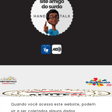
Quando você acessa este website, podem
vir a ser coletados alguns dados