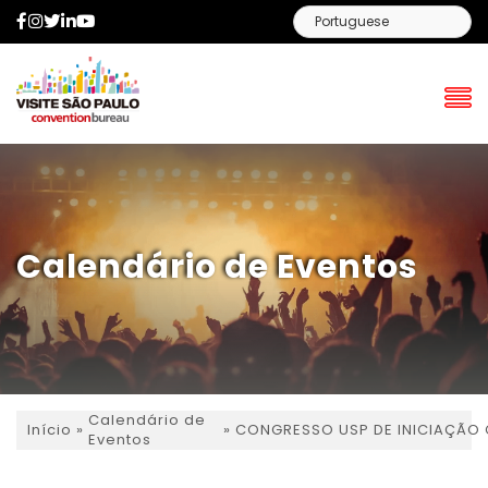
Facebook
Instagram
Twitter
LinkedIn
YouTube
Calendário de Eventos
Calendário de
»
»
CONGRESSO USP DE INICIAÇÃO C
Início
Eventos