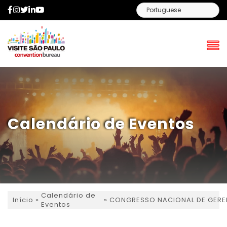
Facebook
Instagram
Twitter
LinkedIn
YouTube
Calendário de Eventos
Calendário de
»
»
CONGRESSO NACIONAL DE GERE
Início
Eventos