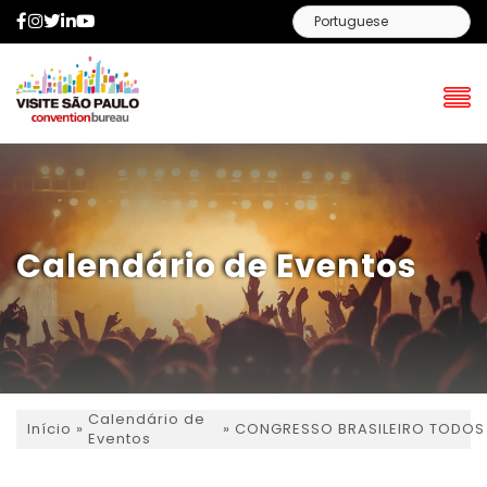
Facebook
Instagram
Twitter
LinkedIn
YouTube
Calendário de Eventos
Calendário de
»
»
CONGRESSO BRASILEIRO TODOS
Início
Eventos