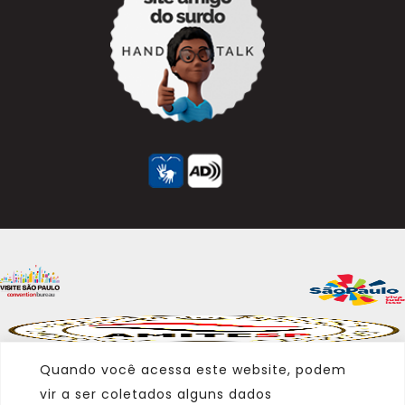
Quando você acessa este website, podem
vir a ser coletados alguns dados