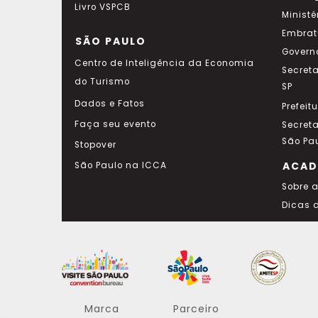
Livro VSPCB
Ministé
Embrat
SÃO PAULO
Govern
Centro de Inteligência da Economia
Secret
do Turismo
SP
Dados e Fatos
Prefeit
Faça seu evento
Secret
São Pa
Stopover
ACAD
São Paulo na ICCA
Sobre 
Dicas 
Marca
Parceiro