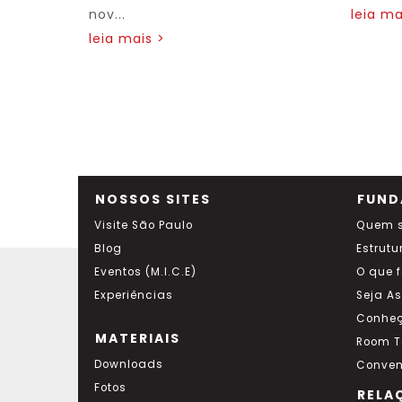
nov...
leia ma
leia mais >
NOSSOS SITES
FUND
Visite São Paulo
Quem 
Blog
Estrutu
Eventos (M.I.C.E)
O que 
Experiências
Seja A
Conheç
MATERIAIS
Room T
Downloads
Conven
Fotos
RELA