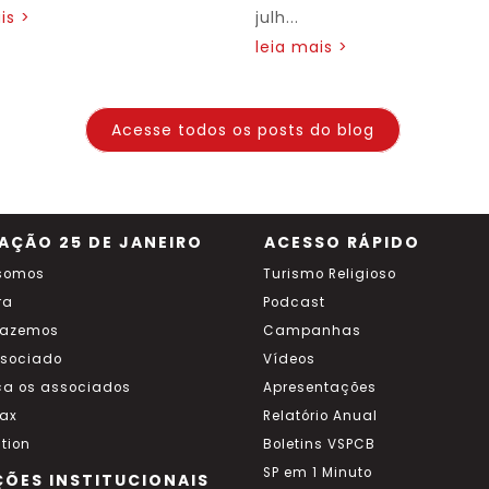
is >
julh...
leia mais >
Acesse todos os posts do blog
AÇÃO 25 DE JANEIRO
ACESSO RÁPIDO
somos
Turismo Religioso
ra
Podcast
fazemos
Campanhas
ssociado
Vídeos
a os associados
Apresentações
ax
Relatório Anual
tion
Boletins VSPCB
SP em 1 Minuto
ÇÕES INSTITUCIONAIS