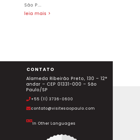
São P...
leia mais >
CONTATO
Alameda Ribeirão Preto, 130 – 12°
andar – CEP 01331-000 – São
Paulo/SP
+55 (11) 3736-0600
contato@visitesaopaulo.com
In Other Languages