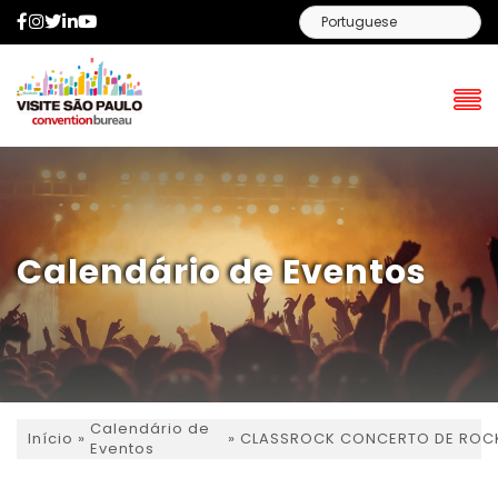
Facebook
Instagram
Twitter
LinkedIn
YouTube
Calendário de Eventos
Calendário de
»
»
CLASSROCK CONCERTO DE ROCK 
Início
Eventos