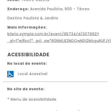
Endereço:
Avenida Paulista, 900 - Térreo
Destino Paulista & Jardins
Mais informações:
bileto.sympla.com.br/event/95734/d/307992?
_gl=1*ej8xcf*_gcl_aw*R0NMLjE3NDQwNDI2MzguRUF
ACESSIBILIDADE
No local do evento:
Local Acessível
No site do evento:
* Menu de acessibilidade